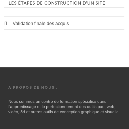
LES ÉTAPES DE CONSTRUCTION D’UN SITE
Validation finale des acquis
A PROPOS DE NOUS :
Nous sommes un centre de formation spécialisé dans
l’apprentissage et le perfectionnement des outils pao, web,
vidéo, 3d et autres outils de conception graphique et visuelle.