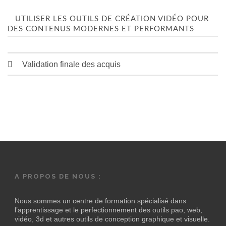
UTILISER LES OUTILS DE CRÉATION VIDÉO POUR
DES CONTENUS MODERNES ET PERFORMANTS
Validation finale des acquis
A PROPOS DE NOUS :
Nous sommes un centre de formation spécialisé dans
l’apprentissage et le perfectionnement des outils pao, web,
vidéo, 3d et autres outils de conception graphique et visuelle.