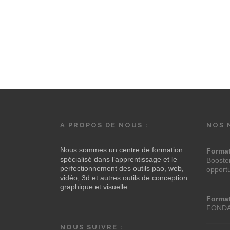
A PROPOS DE NOUS :
NOS 
Nous sommes un centre de formation
Forma
spécialisé dans l’apprentissage et le
Booster
perfectionnement des outils pao, web,
opport
vidéo, 3d et autres outils de conception
graphique et visuelle.
Forma
FOND
NOUS SUIVRE :