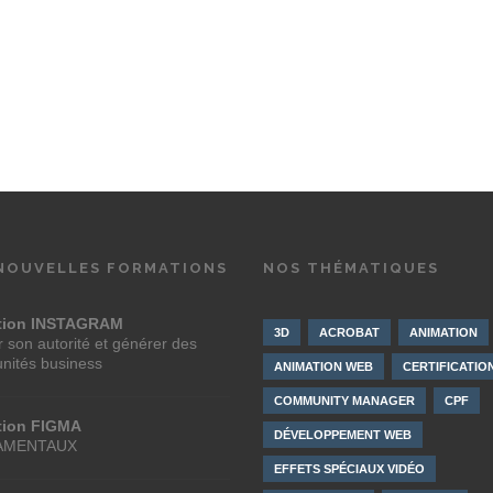
NOUVELLES FORMATIONS
NOS THÉMATIQUES
tion INSTAGRAM
3D
ACROBAT
ANIMATION
 son autorité et générer des
unités business
ANIMATION WEB
CERTIFICATIO
COMMUNITY MANAGER
CPF
tion FIGMA
DÉVELOPPEMENT WEB
AMENTAUX
EFFETS SPÉCIAUX VIDÉO