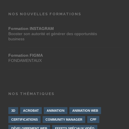
NOS NOUVELLES FORMATIONS
Formation INSTAGRAM
Booster son autorité et générer des opportunités
business
Formation FIGMA
FONDAMENTAUX
NOS THÉMATIQUES
3D
ACROBAT
ANIMATION
ANIMATION WEB
CERTIFICATIONS
COMMUNITY MANAGER
CPF
DÉVELOPPEMENT WEB
EFFETS SPÉCIAUX VIDÉO