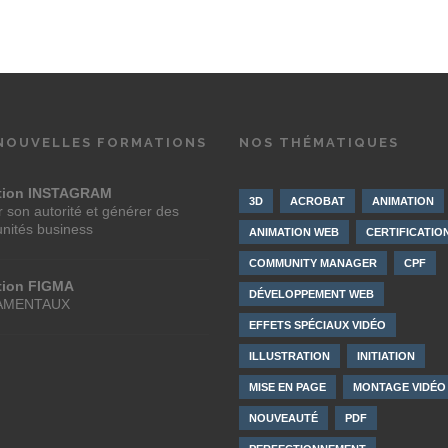
NOUVELLES FORMATIONS
NOS THÉMATIQUES
tion INSTAGRAM
3D
ACROBAT
ANIMATION
 son autorité et générer des
unités business
ANIMATION WEB
CERTIFICATIO
COMMUNITY MANAGER
CPF
tion FIGMA
DÉVELOPPEMENT WEB
AMENTAUX
EFFETS SPÉCIAUX VIDÉO
ILLUSTRATION
INITIATION
MISE EN PAGE
MONTAGE VIDÉO
NOUVEAUTÉ
PDF