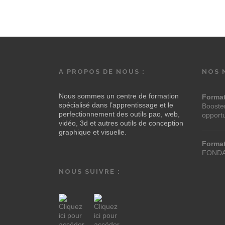
A PROPOS DE NOUS :
NOS 
Nous sommes un centre de formation
Forma
spécialisé dans l’apprentissage et le
Booster
perfectionnement des outils pao, web,
opport
vidéo, 3d et autres outils de conception
graphique et visuelle.
Forma
FOND
NOUS SUIVRE :