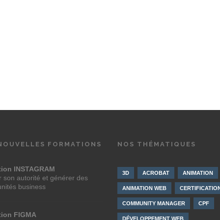
NOUVELLES FORMATIONS
NOS THÉMATIQUES
tion INSTAGRAM
3D
ACROBAT
ANIMATION
 son autorité et générer des
unités business
ANIMATION WEB
CERTIFICATIO
COMMUNITY MANAGER
CPF
tion FIGMA
DÉVELOPPEMENT WEB