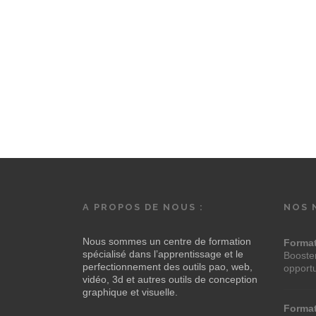
A PROPOS DE NOUS :
NOS 
Nous sommes un centre de formation
Forma
spécialisé dans l’apprentissage et le
Booster
perfectionnement des outils pao, web,
opport
vidéo, 3d et autres outils de conception
graphique et visuelle.
Forma