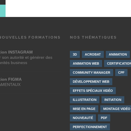
NOUVELLES FORMATIONS
NOS THÉMATIQUES
tion INSTAGRAM
3D
ACROBAT
ANIMATION
 son autorité et générer des
unités business
ANIMATION WEB
CERTIFICATIO
COMMUNITY MANAGER
CPF
tion FIGMA
DÉVELOPPEMENT WEB
AMENTAUX
EFFETS SPÉCIAUX VIDÉO
ILLUSTRATION
INITIATION
MISE EN PAGE
MONTAGE VIDÉO
NOUVEAUTÉ
PDF
PERFECTIONNEMENT