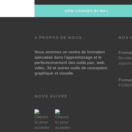
VIEW COURSES BY MAJ
A PROPOS DE NOUS :
NOS 
Nous sommes un centre de formation
Forma
spécialisé dans l’apprentissage et le
Booster
perfectionnement des outils pao, web,
opport
vidéo, 3d et autres outils de conception
graphique et visuelle.
Forma
FOND
NOUS SUIVRE :